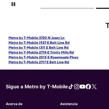
Pause Carousel
T
Metro by T-Mobile 3720 N Josey Ln
Metro by T-Mobile 1927 E Belt Line Rd
Metro by T-Mobile 1311 E Belt Line Rd
Metro by T-Mobile 2774 E Trinity Mills Rd
Metro by T-Mobile 2515 E Rosemeade Pkwy
Metro by T-Mobile 2717 E Belt Line Rd