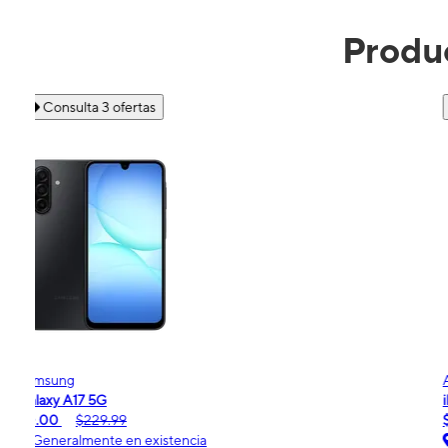
Produc
Consulta 4 ofertas
Apple
iPhone 16e
$99.99
$599.99
Generalmente en existencia