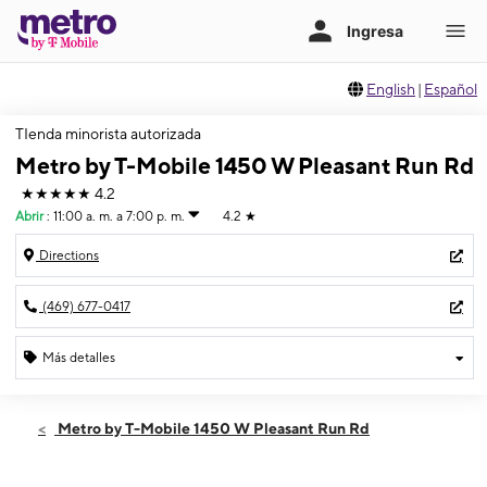
English
|
Español
TIenda minorista autorizada
Metro by T-Mobile 1450 W Pleasant Run Rd
★★★★★
4.2
Abrir
:
11:00 a. m. a 7:00 p. m.
4.2
★
Directions
(469) 677-0417
Más detalles
Abrir
Domingo:
11:00 a. m. a 7:00 p. m.
Metro by T-Mobile 1450 W Pleasant Run Rd
Lunes:
10:00 a. m. a 8:00 p. m.
Martes:
10:00 a. m. a 8:00 p. m.