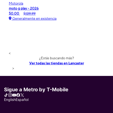
Motorola
moto g play - 2026
$0.00
$139.99
Generalmente en existencia
<
¿Estás buscando más?
Ver todas las tiendas en Lancaster
>