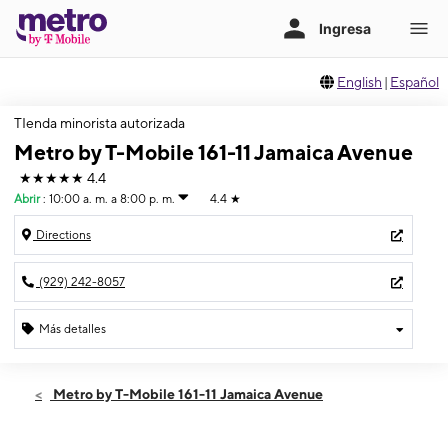
English
|
Español
TIenda minorista autorizada
Metro by T-Mobile 161-11 Jamaica Avenue
★★★★★
4.4
Abrir
:
10:00 a. m. a 8:00 p. m.
4.4
★
Directions
(929) 242-8057
Más detalles
Abrir
Lunes:
10:00 a. m. a 8:00 p. m.
Metro by T-Mobile 161-11 Jamaica Avenue
Martes:
10:00 a. m. a 8:00 p. m.
Miérc:
10:00 a. m. a 8:00 p. m.