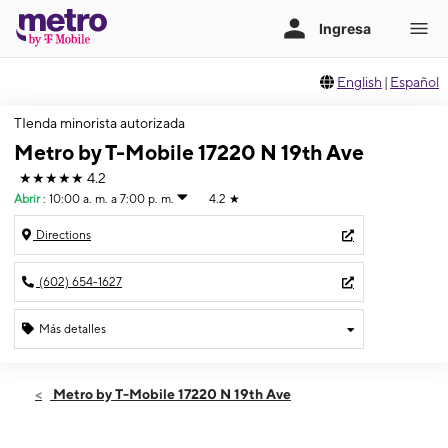
English
|
Español
TIenda minorista autorizada
Metro by T-Mobile 17220 N 19th Ave
★★★★★
4.2
Abrir
:
10:00 a. m. a 7:00 p. m.
4.2
★
Directions
(602) 654-1627
Más detalles
Abrir
Sábado:
10:00 a. m. a 7:00 p. m.
Metro by T-Mobile 17220 N 19th Ave
Domingo:
11:00 a. m. a 5:00 p. m.
Lunes:
10:00 a. m. a 8:00 p. m.