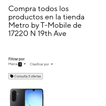
Martes:
10:00 a. m. a 8:00 p. m.
Miérc:
10:00 a. m. a 8:00 p. m.
Compra todos los
Jueves:
10:00 a. m. a 8:00 p. m.
productos en la tienda
Viernes:
10:00 a. m. a 8:00 p. m.
Metro by T-Mobile de
17220 N 19th Ave Ste 2 Phoenix, AZ 85023
17220 N 19th Ave
Filtrar por:
Marca
Clasificar por
3
Consulta 3 ofertas