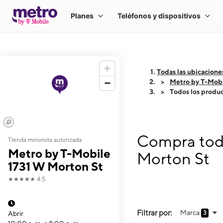
Todas las ubicacione
Metro by T-Mobi
Todos los produ
Compra todo
TIenda minorista autorizada
Metro by T-Mobile
Morton St
1731 W Morton St
★★★★★
4.5
Filtrar por:
Marca
Abrir
3