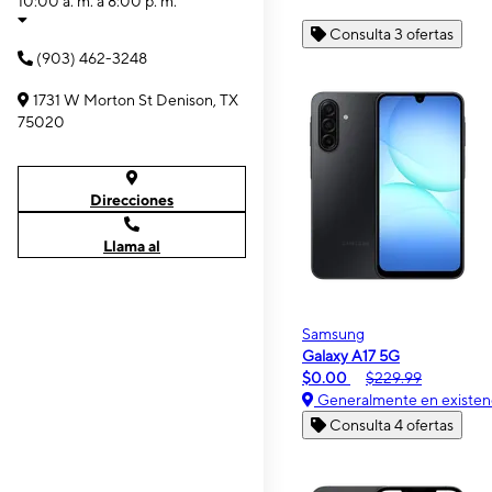
10:00 a. m. a 8:00 p. m.
Consulta 3 ofertas
(903) 462-3248
1731 W Morton St Denison, TX
75020
Direcciones
Llama al
Samsung
Galaxy A17 5G
$0.00
$229.99
Generalmente en existen
Consulta 4 ofertas