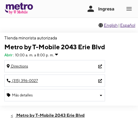
English
|
Español
TIenda minorista autorizada
Metro by T-Mobile 2043 Erie Blvd
Abrir
:
10:00 a. m. a 8:00 p. m.
Directions
(315) 396-0027
Más detalles
Abrir
Sábado:
10:00 a. m. a 8:00 p. m.
Metro by T-Mobile 2043 Erie Blvd
Domingo:
11:00 a. m. a 6:00 p. m.
Lunes:
10:00 a. m. a 8:00 p. m.
Martes:
10:00 a. m. a 8:00 p. m.