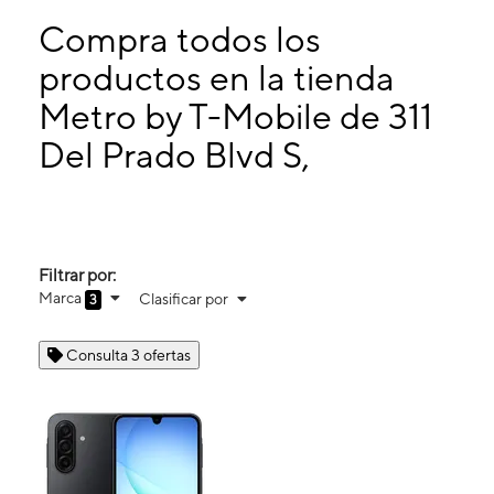
Martes:
9:00 a. m. a 8:00 p. m.
Miérc:
9:00 a. m. a 8:00 p. m.
Compra todos los
Jueves:
9:00 a. m. a 8:00 p. m.
productos en la tienda
Viernes:
9:00 a. m. a 8:00 p. m.
Metro by T-Mobile de 311
311 Del Prado Blvd S, Unit 9 Cape Coral, FL 33990
Del Prado Blvd S,
Filtrar por:
Marca
Clasificar por
3
Consulta 3 ofertas