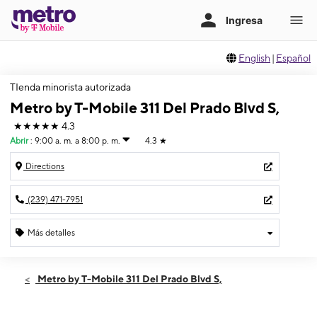
English
|
Español
TIenda minorista autorizada
Metro by T-Mobile 311 Del Prado Blvd S,
★★★★★
4.3
Abrir
:
9:00 a. m. a 8:00 p. m.
4.3
★
Directions
(239) 471-7951
Más detalles
Abrir
Sábado:
9:00 a. m. a 8:00 p. m.
Metro by T-Mobile 311 Del Prado Blvd S,
Domingo:
11:00 a. m. a 6:00 p. m.
Lunes:
9:00 a. m. a 8:00 p. m.