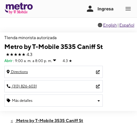
English
|
Español
TIenda minorista autorizada
Metro by T-Mobile 3535 Caniff St
★★★★★
4.3
Abrir
:
9:00 a. m. a 8:00 p. m.
4.3
★
Directions
(313) 826-6031
Más detalles
Abrir
Sábado:
9:00 a. m. a 8:00 p. m.
Metro by T-Mobile 3535 Caniff St
Domingo:
11:00 a. m. a 7:00 p. m.
Lunes:
9:00 a. m. a 8:00 p. m.