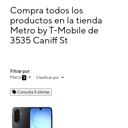
Martes:
9:00 a. m. a 8:00 p. m.
Miérc:
9:00 a. m. a 8:00 p. m.
Compra todos los
Jueves:
9:00 a. m. a 8:00 p. m.
productos en la tienda
Viernes:
9:00 a. m. a 8:00 p. m.
Metro by T-Mobile de
3535 Caniff St Ste B Hamtramck, MI 48212
3535 Caniff St
Filtrar por:
Marca
Clasificar por
3
Consulta 3 ofertas