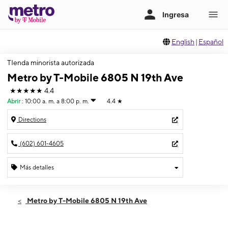
English
|
Español
TIenda minorista autorizada
Metro by T-Mobile 6805 N 19th Ave
★★★★★
4.4
Abrir
:
10:00 a. m. a 8:00 p. m.
4.4
★
Directions
(602) 601-4605
Más detalles
Abrir
Lunes:
10:00 a. m. a 8:00 p. m.
Metro by T-Mobile 6805 N 19th Ave
Martes:
10:00 a. m. a 8:00 p. m.
Miérc:
10:00 a. m. a 8:00 p. m.