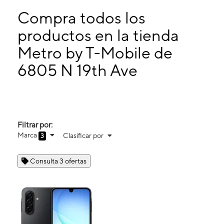
Jueves:
10:00 a. m. a 8:00 p. m.
Viernes:
10:00 a. m. a 8:00 p. m.
Compra todos los
Sábado:
10:00 a. m. a 7:00 p. m.
productos en la tienda
Domingo:
11:00 a. m. a 5:00 p. m.
Metro by T-Mobile de
6805 N 19th Ave Ste 100 Phoenix, AZ 85015
6805 N 19th Ave
Filtrar por:
Marca
Clasificar por
3
Consulta 3 ofertas