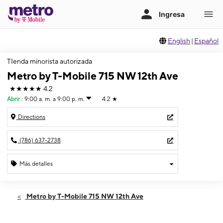
English
|
Español
TIenda minorista autorizada
Metro by T-Mobile 715 NW 12th Ave
★★★★★
4.2
Abrir
:
9:00 a. m. a 9:00 p. m.
4.2
★
Directions
(786) 637-2738
Más detalles
Abrir
Viernes:
9:00 a. m. a 9:00 p. m.
Metro by T-Mobile 715 NW 12th Ave
Sábado:
9:00 a. m. a 9:00 p. m.
Domingo:
10:00 a. m. a 6:00 p. m.