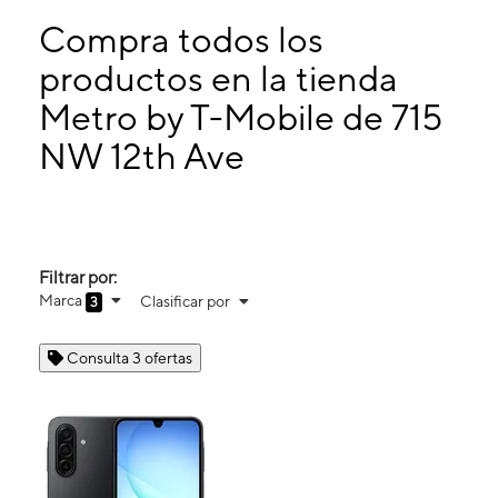
Lunes:
9:00 a. m. a 9:00 p. m.
Martes:
9:00 a. m. a 9:00 p. m.
Compra todos los
Miérc:
9:00 a. m. a 9:00 p. m.
productos en la tienda
Jueves:
9:00 a. m. a 9:00 p. m.
Metro by T-Mobile de 715
715 NW 12th Ave Miami, FL 33136
NW 12th Ave
Filtrar por:
Marca
Clasificar por
3
Consulta 3 ofertas