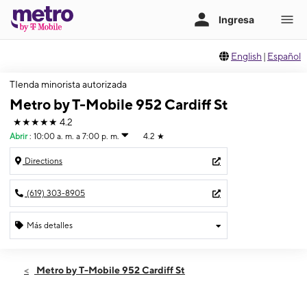
English
|
Español
TIenda minorista autorizada
Metro by T-Mobile 952 Cardiff St
★★★★★
4.2
Abrir
:
10:00 a. m. a 7:00 p. m.
4.2
★
Directions
(619) 303-8905
Más detalles
Abrir
Sábado:
10:00 a. m. a 7:00 p. m.
Metro by T-Mobile 952 Cardiff St
Domingo:
10:00 a. m. a 5:00 p. m.
Lunes:
10:00 a. m. a 8:00 p. m.