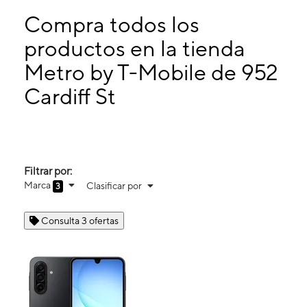
Martes:
10:00 a. m. a 8:00 p. m.
Miérc:
10:00 a. m. a 8:00 p. m.
Compra todos los
Jueves:
10:00 a. m. a 8:00 p. m.
productos en la tienda
Viernes:
10:00 a. m. a 8:00 p. m.
Metro by T-Mobile de 952
952 Cardiff St San Diego, CA 92114
Cardiff St
Filtrar por:
Marca
Clasificar por
3
Consulta 3 ofertas