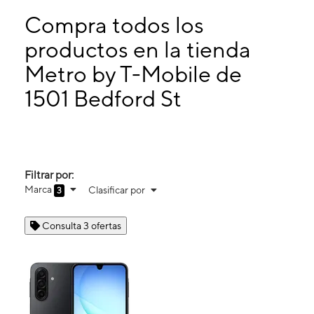
Domingo:
10:00 a. m. a 2:00 p. m.
Lunes:
10:00 a. m. a 7:00 p. m.
Compra todos los
Martes:
10:00 a. m. a 7:00 p. m.
productos en la tienda
Miérc:
10:00 a. m. a 7:00 p. m.
Metro by T-Mobile de
1501 Bedford St Abington, MA 02351
1501 Bedford St
Filtrar por:
Marca
Clasificar por
3
Consulta 3 ofertas