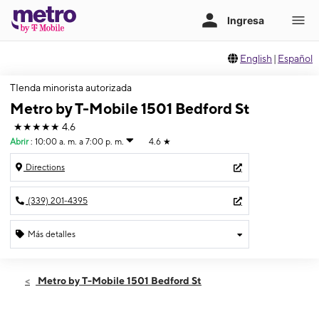
English
|
Español
TIenda minorista autorizada
Metro by T-Mobile 1501 Bedford St
★★★★★
4.6
Abrir
:
10:00 a. m. a 7:00 p. m.
4.6
★
Directions
(339) 201-4395
Más detalles
Abrir
Jueves:
10:00 a. m. a 7:00 p. m.
Metro by T-Mobile 1501 Bedford St
Viernes:
10:00 a. m. a 7:00 p. m.
Sábado:
10:00 a. m. a 6:00 p. m.