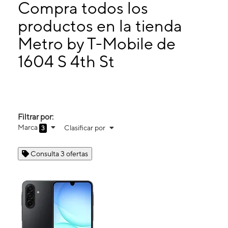
Martes:
10:00 a. m. a 7:00 p. m.
Compra todos los
Miérc:
10:00 a. m. a 7:00 p. m.
productos en la tienda
Jueves:
10:00 a. m. a 7:00 p. m.
Metro by T-Mobile de
1604 S 4th St Allentown, PA 18103
1604 S 4th St
Filtrar por:
Marca
Clasificar por
3
Consulta 3 ofertas