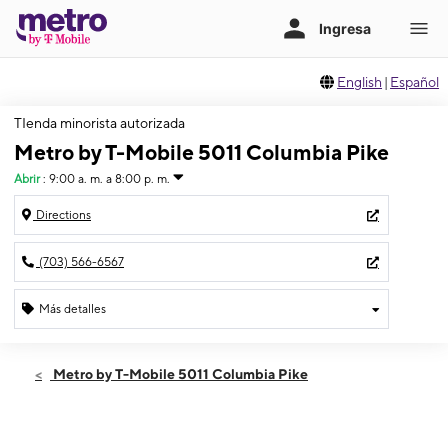
English
|
Español
TIenda minorista autorizada
Metro by T-Mobile 5011 Columbia Pike
Abrir
:
9:00 a. m. a 8:00 p. m.
Directions
(703) 566-6567
Más detalles
Abrir
Jueves:
9:00 a. m. a 8:00 p. m.
Metro by T-Mobile 5011 Columbia Pike
Viernes:
9:00 a. m. a 8:00 p. m.
Sábado:
9:00 a. m. a 8:00 p. m.
Domingo:
9:00 a. m. a 6:00 p. m.