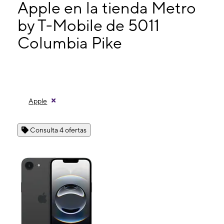
Lunes:
9:00 a. m. a 8:00 p. m.
Apple en la tienda Metro
Martes:
9:00 a. m. a 8:00 p. m.
by T-Mobile de 5011
Miérc:
9:00 a. m. a 8:00 p. m.
Columbia Pike
5011 Columbia Pike Arlington, VA 22204
Apple
Consulta 4 ofertas