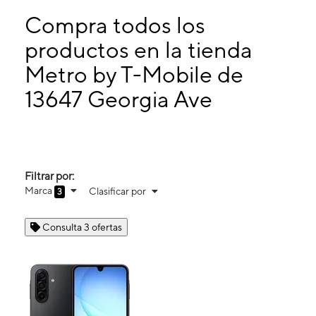
Miérc:
8:30 a. m. a 8:00 p. m.
Jueves:
8:30 a. m. a 8:00 p. m.
Compra todos los
Viernes:
8:30 a. m. a 9:00 p. m.
productos en la tienda
Sábado:
8:30 a. m. a 9:00 p. m.
Metro by T-Mobile de
13647 Georgia Ave Aspen Hill, MD 20906
13647 Georgia Ave
Filtrar por:
Marca
Clasificar por
3
Consulta 3 ofertas