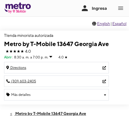
English
|
Español
TIenda minorista autorizada
Metro by T-Mobile 13647 Georgia Ave
★★★★★
4.0
Abrir
:
8:30 a. m. a 7:00 p. m.
4.0
★
Directions
(301) 603-2405
Más detalles
Abrir
Domingo:
8:30 a. m. a 7:00 p. m.
Metro by T-Mobile 13647 Georgia Ave
Lunes:
8:30 a. m. a 8:00 p. m.
Martes:
8:30 a. m. a 8:00 p. m.