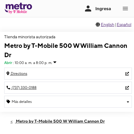
English
|
Español
TIenda minorista autorizada
Metro by T-Mobile 500 W William Cannon
Dr
Abrir
:
10:00 a. m. a 8:00 p. m.
Directions
(737) 330-0188
Más detalles
Abrir
Miérc:
10:00 a. m. a 8:00 p. m.
Metro by T-Mobile 500 W William Cannon Dr
Jueves:
10:00 a. m. a 8:00 p. m.
Viernes:
10:00 a. m. a 8:00 p. m.