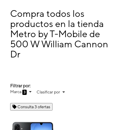
Sábado:
10:00 a. m. a 8:00 p. m.
Domingo:
12:00 p. m. a 6:00 p. m.
Compra todos los
Lunes:
10:00 a. m. a 8:00 p. m.
productos en la tienda
Martes:
10:00 a. m. a 8:00 p. m.
Metro by T-Mobile de
500 W William Cannon Dr Ste 428 Austin, TX 78745
500 W William Cannon
Dr
Filtrar por:
Marca
Clasificar por
3
Consulta 3 ofertas