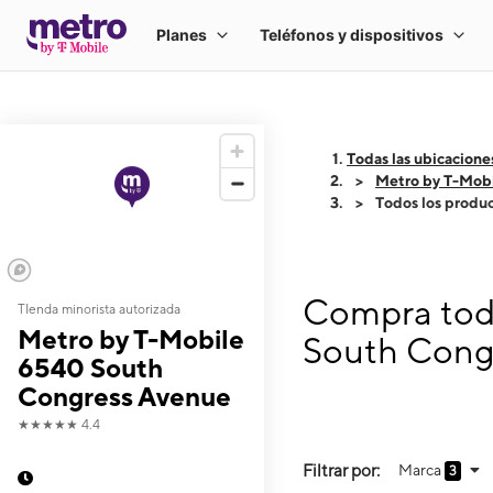
Todas las ubicacione
Metro by T-Mob
Todos los produ
Compra todo
TIenda minorista autorizada
Metro by T-Mobile
South Cong
6540 South
Congress Avenue
★★★★★
4.4
Filtrar por:
Marca
3