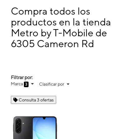
Domingo:
11:00 a. m. a 6:00 p. m.
Lunes:
10:00 a. m. a 8:00 p. m.
Compra todos los
Martes:
10:00 a. m. a 8:00 p. m.
productos en la tienda
Miérc:
10:00 a. m. a 8:00 p. m.
Metro by T-Mobile de
6305 Cameron Rd Ste 112 Austin, TX 78723
6305 Cameron Rd
Filtrar por:
Marca
Clasificar por
3
Consulta 3 ofertas