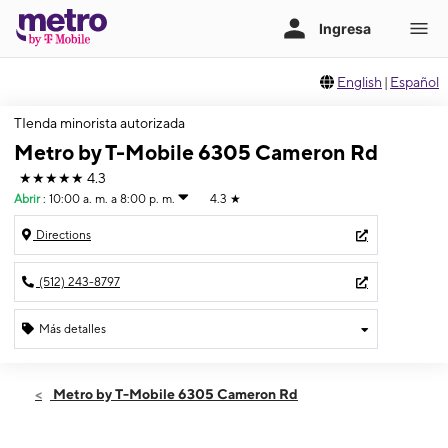
English
|
Español
TIenda minorista autorizada
Metro by T-Mobile 6305 Cameron Rd
★★★★★
4.3
Abrir
:
10:00 a. m. a 8:00 p. m.
4.3
★
Directions
(512) 243-8797
Más detalles
Abrir
Jueves:
10:00 a. m. a 8:00 p. m.
Metro by T-Mobile 6305 Cameron Rd
Viernes:
10:00 a. m. a 8:00 p. m.
Sábado:
10:00 a. m. a 8:00 p. m.