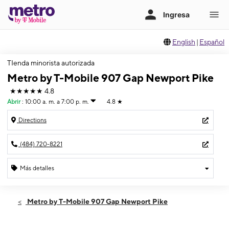
English
|
Español
TIenda minorista autorizada
Metro by T-Mobile 907 Gap Newport Pike
★★★★★
4.8
Abrir
:
10:00 a. m. a 7:00 p. m.
4.8
★
Directions
(484) 720-8221
Más detalles
Abrir
Sábado:
10:00 a. m. a 7:00 p. m.
Metro by T-Mobile 907 Gap Newport Pike
Domingo:
12:00 p. m. a 5:00 p. m.
Lunes:
10:00 a. m. a 7:00 p. m.