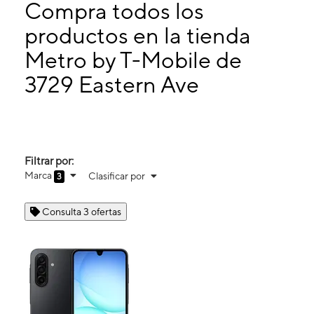
Martes:
10:00 a. m. a 8:00 p. m.
Compra todos los
Miérc:
10:00 a. m. a 8:00 p. m.
productos en la tienda
Jueves:
10:00 a. m. a 8:00 p. m.
Metro by T-Mobile de
3729 Eastern Ave Baltimore, MD 21224
3729 Eastern Ave
Filtrar por:
Marca
Clasificar por
3
Consulta 3 ofertas