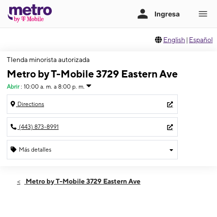
English
|
Español
TIenda minorista autorizada
Metro by T-Mobile 3729 Eastern Ave
Abrir
:
10:00 a. m. a 8:00 p. m.
Directions
(443) 873-8991
Más detalles
Abrir
Viernes:
10:00 a. m. a 8:00 p. m.
Metro by T-Mobile 3729 Eastern Ave
Sábado:
10:00 a. m. a 8:00 p. m.
Domingo:
12:00 p. m. a 6:00 p. m.
Lunes:
10:00 a. m. a 8:00 p. m.