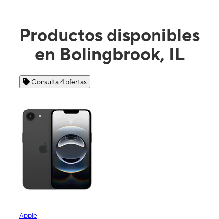
Productos disponibles
en Bolingbrook, IL
Consulta 4 ofertas
Apple
Sam