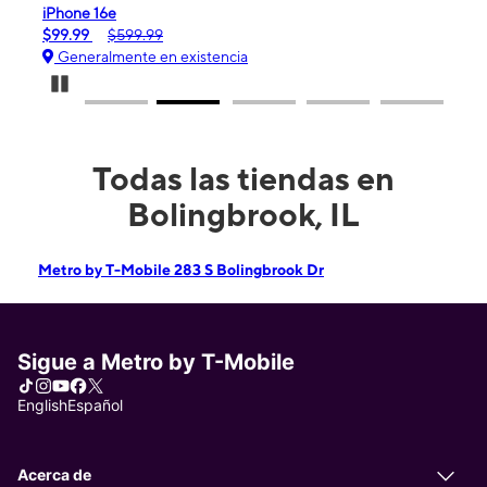
iPhone 16e
Gala
$99.99
$599.99
$0.
Generalmente en existencia
Ge
Pause Carousel
Todas las tiendas en
Bolingbrook, IL
Metro by T-Mobile 283 S Bolingbrook Dr