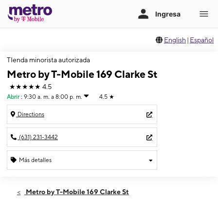
English
|
Español
TIenda minorista autorizada
Metro by T-Mobile 169 Clarke St
★★★★★
4.5
Abrir
:
9:30 a. m. a 8:00 p. m.
4.5
★
Directions
(631) 231-3442
Más detalles
Abrir
Jueves:
9:30 a. m. a 8:00 p. m.
Metro by T-Mobile 169 Clarke St
Viernes:
9:30 a. m. a 8:00 p. m.
Sábado:
9:30 a. m. a 7:30 p. m.