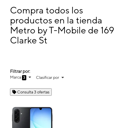
Domingo:
9:30 a. m. a 5:00 p. m.
Lunes:
9:30 a. m. a 8:00 p. m.
Compra todos los
Martes:
9:30 a. m. a 8:00 p. m.
productos en la tienda
Miérc:
9:30 a. m. a 8:00 p. m.
Metro by T-Mobile de 169
169 Clarke St Brentwood, NY 11717
Clarke St
Filtrar por:
Marca
Clasificar por
3
Consulta 3 ofertas