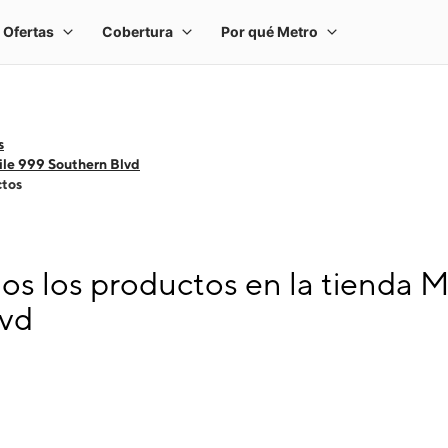
s
le 999 Southern Blvd
ctos
s los productos en la tienda M
lvd