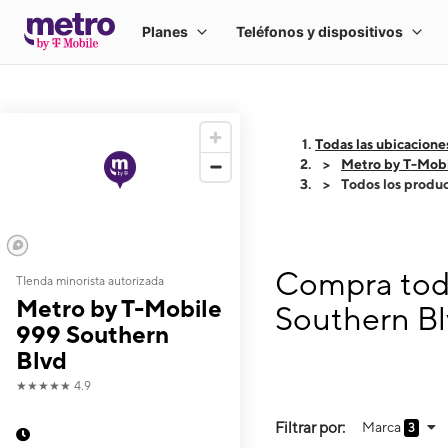
Todas las ubicacione
Metro by T-Mobi
Todos los produ
Compra todo
TIenda minorista autorizada
Metro by T-Mobile
Southern B
999 Southern
Blvd
★★★★★
4.9
Filtrar por:
Marca
3