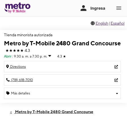
English
|
Español
TIenda minorista autorizada
Metro by T-Mobile 2480 Grand Concourse
★★★★★
4.3
Abrir
:
9:30 a. m. a 7:30 p. m.
4.3
★
Directions
(718) 618-7010
Más detalles
Abrir
Viernes:
9:30 a. m. a 7:30 p. m.
Metro by T-Mobile 2480 Grand Concourse
Sábado:
9:30 a. m. a 7:30 p. m.
Domingo:
10:30 a. m. a 6:30 p. m.