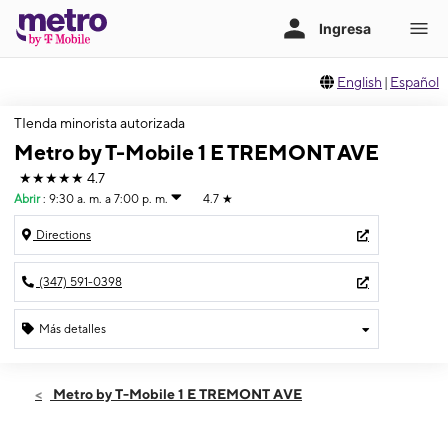
English
|
Español
TIenda minorista autorizada
Metro by T-Mobile 1 E TREMONT AVE
★★★★★
4.7
Abrir
:
9:30 a. m. a 7:00 p. m.
4.7
★
Directions
(347) 591-0398
Más detalles
Abrir
Miérc:
9:30 a. m. a 7:00 p. m.
Metro by T-Mobile 1 E TREMONT AVE
Jueves:
9:30 a. m. a 7:00 p. m.
Viernes:
9:30 a. m. a 7:00 p. m.