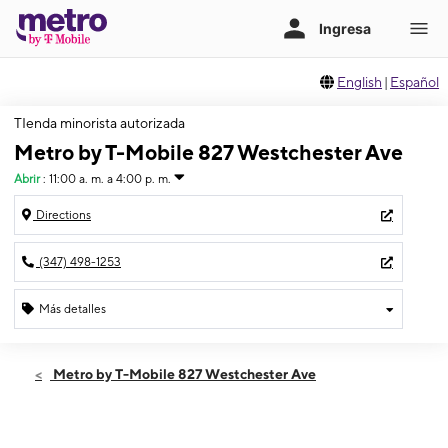
English
|
Español
TIenda minorista autorizada
Metro by T-Mobile 827 Westchester Ave
Abrir
:
11:00 a. m. a 4:00 p. m.
Directions
(347) 498-1253
Más detalles
Abrir
Domingo:
11:00 a. m. a 4:00 p. m.
Metro by T-Mobile 827 Westchester Ave
Lunes:
10:00 a. m. a 7:00 p. m.
Martes:
10:00 a. m. a 7:00 p. m.
Miérc:
10:00 a. m. a 7:00 p. m.