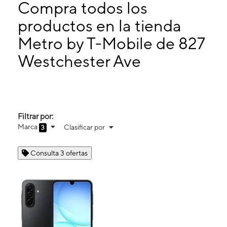
Jueves:
10:00 a. m. a 7:00 p. m.
Compra todos los
Viernes:
10:00 a. m. a 7:00 p. m.
productos en la tienda
Sábado:
10:00 a. m. a 7:00 p. m.
Metro by T-Mobile de 827
827 Westchester Ave Bronx, NY 10455
Westchester Ave
Filtrar por:
Marca
Clasificar por
3
Consulta 3 ofertas