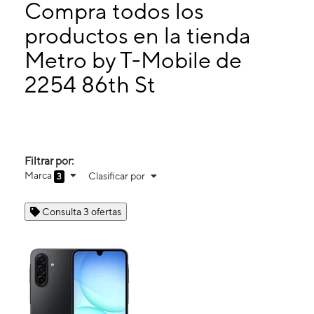
Miérc:
10:00 a. m. a 8:00 p. m.
Compra todos los
Jueves:
10:00 a. m. a 8:00 p. m.
productos en la tienda
Viernes:
10:00 a. m. a 8:00 p. m.
Metro by T-Mobile de
2254 86th St Brooklyn, NY 11214
2254 86th St
Filtrar por:
Marca
Clasificar por
3
Consulta 3 ofertas