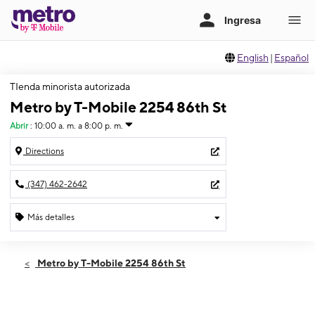
English
|
Español
TIenda minorista autorizada
Metro by T-Mobile 2254 86th St
Abrir
:
10:00 a. m. a 8:00 p. m.
Directions
(347) 462-2642
Más detalles
Abrir
Sábado:
10:00 a. m. a 8:00 p. m.
Metro by T-Mobile 2254 86th St
Domingo:
11:00 a. m. a 6:00 p. m.
Lunes:
10:00 a. m. a 8:00 p. m.
Martes:
10:00 a. m. a 8:00 p. m.