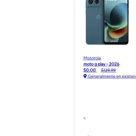
Motorola
moto g play - 2026
$0.00
$139.99
Generalmente en existen
<
>