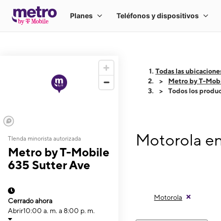
Todas las ubicacione
Metro by T-Mobi
Todos los produ
Motorola en
TIenda minorista autorizada
Metro by T-Mobile
635 Sutter Ave
Motorola
Cerrado ahora
Abrir
10:00 a. m. a 8:00 p. m.