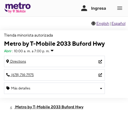
English
|
Español
TIenda minorista autorizada
Metro by T-Mobile 2033 Buford Hwy
Abrir
:
10:00 a. m. a 7:00 p. m.
Directions
(678) 714-7975
Más detalles
Abrir
Jueves:
10:00 a. m. a 7:00 p. m.
Metro by T-Mobile 2033 Buford Hwy
Viernes:
10:00 a. m. a 7:00 p. m.
Sábado:
10:00 a. m. a 7:00 p. m.
Domingo:
12:00 p. m. a 5:00 p. m.