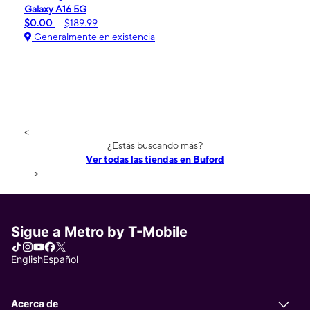
Galaxy A16 5G
$0.00
$189.99
Generalmente en existencia
<
¿Estás buscando más?
Ver todas las tiendas en Buford
>