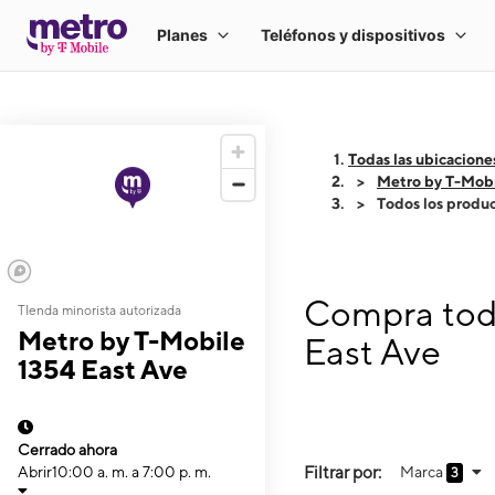
Todas las ubicacione
Metro by T-Mobi
Todos los produ
Compra todo
TIenda minorista autorizada
Metro by T-Mobile
East Ave
1354 East Ave
Cerrado ahora
Filtrar por:
Marca
Abrir
10:00 a. m. a 7:00 p. m.
3