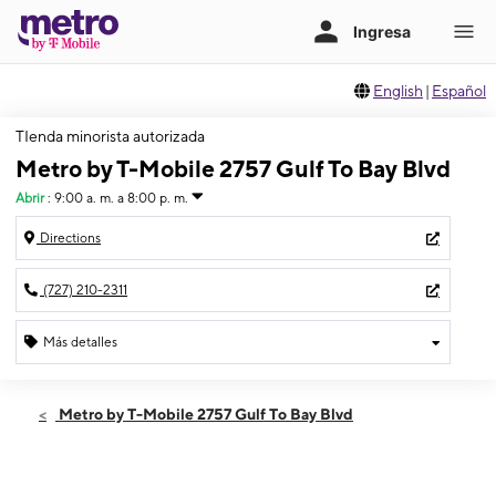
English
|
Español
TIenda minorista autorizada
Metro by T-Mobile 2757 Gulf To Bay Blvd
Abrir
:
9:00 a. m. a 8:00 p. m.
Directions
(727) 210-2311
Más detalles
Abrir
Jueves:
9:00 a. m. a 8:00 p. m.
Metro by T-Mobile 2757 Gulf To Bay Blvd
Viernes:
9:00 a. m. a 8:00 p. m.
Sábado:
9:00 a. m. a 8:00 p. m.
Domingo:
11:00 a. m. a 6:00 p. m.