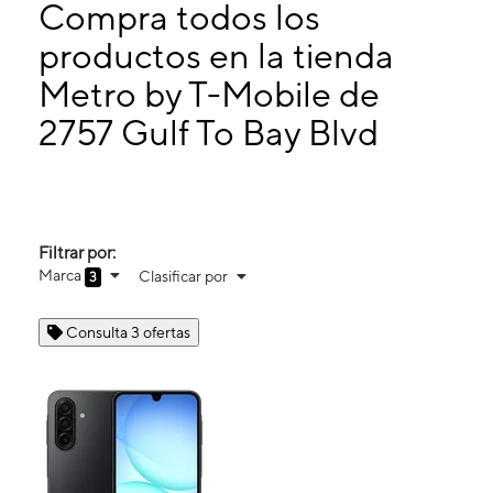
Lunes:
9:00 a. m. a 8:00 p. m.
Compra todos los
Martes:
9:00 a. m. a 8:00 p. m.
productos en la tienda
Miérc:
9:00 a. m. a 8:00 p. m.
Metro by T-Mobile de
2757 Gulf To Bay Blvd Spc 46B Clearwater, FL 33759
2757 Gulf To Bay Blvd
Filtrar por:
Marca
Clasificar por
3
Consulta 3 ofertas