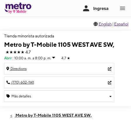
English
|
Español
TIenda minorista autorizada
Metro by T-Mobile 1105 WEST AVE SW,
★★★★★
4.7
Abrir
:
10:00 a. m. a 8:00 p. m.
4.7
★
Directions
(770) 602-1141
Más detalles
Abrir
Miérc:
10:00 a. m. a 8:00 p. m.
Metro by T-Mobile 1105 WEST AVE SW,
Jueves:
10:00 a. m. a 8:00 p. m.
Viernes:
10:00 a. m. a 8:00 p. m.