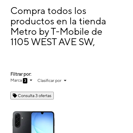
Sábado:
10:00 a. m. a 8:00 p. m.
Domingo:
12:00 p. m. a 5:00 p. m.
Compra todos los
Lunes:
10:00 a. m. a 8:00 p. m.
productos en la tienda
Martes:
10:00 a. m. a 8:00 p. m.
Metro by T-Mobile de
1105 WEST AVE SW, Suite G Conyers, GA 30012
1105 WEST AVE SW,
Filtrar por:
Marca
Clasificar por
3
Consulta 3 ofertas