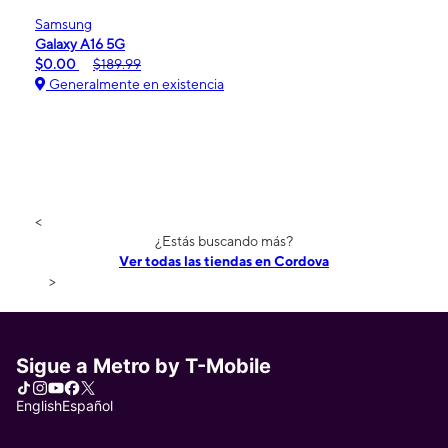
Samsung
Galaxy A16 5G
$0.00
$189.99
Generalmente en existencia
<
¿Estás buscando más?
Ver todas las tiendas en Cordova
>