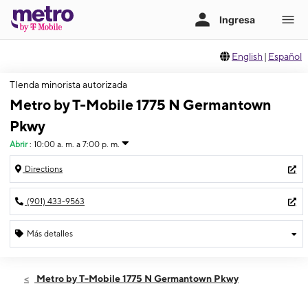
English
|
Español
TIenda minorista autorizada
Metro by T-Mobile 1775 N Germantown
Pkwy
Abrir
:
10:00 a. m. a 7:00 p. m.
Directions
(901) 433-9563
Más detalles
Abrir
Viernes:
10:00 a. m. a 7:00 p. m.
Metro by T-Mobile 1775 N Germantown Pkwy
Sábado:
10:00 a. m. a 7:00 p. m.
Domingo:
11:00 a. m. a 6:00 p. m.