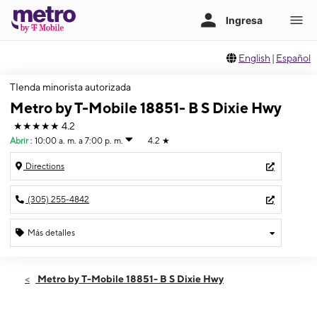
English
|
Español
TIenda minorista autorizada
Metro by T-Mobile 18851- B S Dixie Hwy
★★★★★
4.2
Abrir
:
10:00 a. m. a 7:00 p. m.
4.2
★
Directions
(305) 255-4842
Más detalles
Abrir
Domingo:
10:00 a. m. a 7:00 p. m.
Metro by T-Mobile 18851- B S Dixie Hwy
Lunes:
10:00 a. m. a 8:00 p. m.
Martes:
10:00 a. m. a 8:00 p. m.