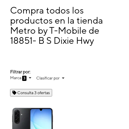
Miérc:
10:00 a. m. a 8:00 p. m.
Jueves:
10:00 a. m. a 8:00 p. m.
Compra todos los
Viernes:
10:00 a. m. a 8:00 p. m.
productos en la tienda
Sábado:
10:00 a. m. a 8:00 p. m.
Metro by T-Mobile de
18851- B S Dixie Hwy Cutler Bay, FL 33157
18851- B S Dixie Hwy
Filtrar por:
Marca
Clasificar por
3
Consulta 3 ofertas