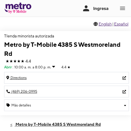
English
|
Español
TIenda minorista autorizada
Metro by T-Mobile 4385 S Westmoreland
Rd
★★★★★
4.4
Abrir
:
10:00 a. m. a 8:00 p. m.
4.4
★
Directions
(469) 206-0995
Más detalles
Abrir
Jueves:
10:00 a. m. a 8:00 p. m.
Metro by T-Mobile 4385 S Westmoreland Rd
Viernes:
10:00 a. m. a 8:00 p. m.