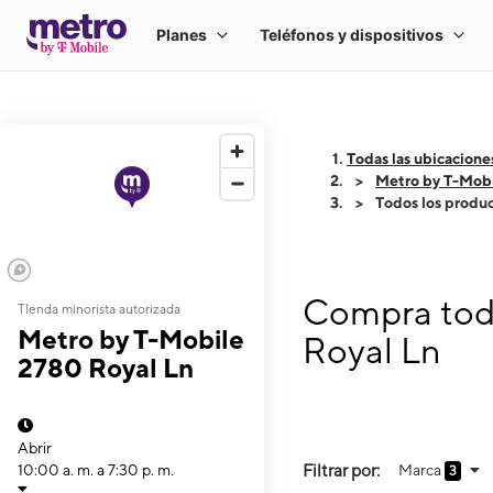
Todas las ubicacione
Metro by T-Mobi
Todos los produ
Compra todo
TIenda minorista autorizada
Metro by T-Mobile
Royal Ln
2780 Royal Ln
Abrir
Filtrar por:
Marca
10:00 a. m. a 7:30 p. m.
3