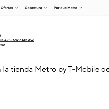
s
ile 4232 SW 64th Ave
ctos
la tienda Metro by T-Mobile d