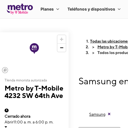
Todas las ubicacione
Metro by T-Mob
Todos los produ
Samsung en 
TIenda minorista autorizada
Metro by T-Mobile
4232 SW 64th Ave
Samsung
Cerrado ahora
Abrir
11:00 a. m. a 6:00 p. m.