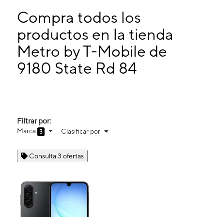
Martes:
10:00 a. m. a 8:00 p. m.
Miérc:
10:00 a. m. a 8:00 p. m.
Compra todos los
Jueves:
10:00 a. m. a 8:00 p. m.
productos en la tienda
Viernes:
10:00 a. m. a 8:00 p. m.
Metro by T-Mobile de
9180 State Rd 84 Davie, FL 33324
9180 State Rd 84
Filtrar por:
Marca
Clasificar por
3
Consulta 3 ofertas