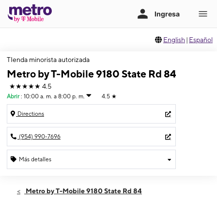
English
|
Español
TIenda minorista autorizada
Metro by T-Mobile 9180 State Rd 84
★★★★★
4.5
Abrir
:
10:00 a. m. a 8:00 p. m.
4.5
★
Directions
(954) 990-7696
Más detalles
Abrir
Sábado:
10:00 a. m. a 8:00 p. m.
Metro by T-Mobile 9180 State Rd 84
Domingo:
12:00 p. m. a 5:00 p. m.
Lunes:
10:00 a. m. a 8:00 p. m.