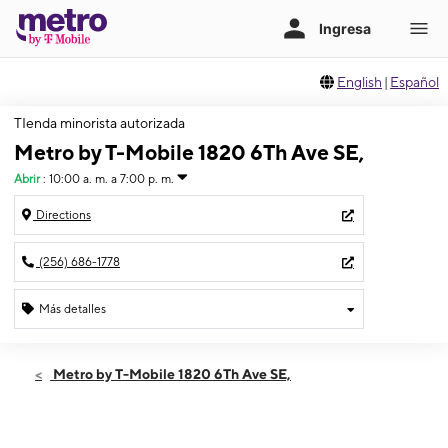
English
|
Español
TIenda minorista autorizada
Metro by T-Mobile 1820 6Th Ave SE,
Abrir
:
10:00 a. m. a 7:00 p. m.
Directions
(256) 686-1778
Más detalles
Abrir
Sábado:
10:00 a. m. a 7:00 p. m.
Metro by T-Mobile 1820 6Th Ave SE,
Domingo:
12:00 p. m. a 5:00 p. m.
Lunes:
10:00 a. m. a 7:00 p. m.
Martes:
10:00 a. m. a 7:00 p. m.