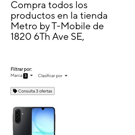
Miérc:
10:00 a. m. a 7:00 p. m.
Compra todos los
Jueves:
10:00 a. m. a 7:00 p. m.
productos en la tienda
Viernes:
10:00 a. m. a 7:00 p. m.
Metro by T-Mobile de
1820 6Th Ave SE, Suite Y Decatur, AL 35601
1820 6Th Ave SE,
Filtrar por:
Marca
Clasificar por
3
Consulta 3 ofertas