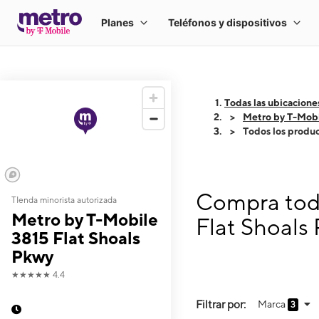
Todas las ubicacione
Metro by T-Mobi
Todos los produ
Compra todo
TIenda minorista autorizada
Metro by T-Mobile
Flat Shoals
3815 Flat Shoals
Pkwy
★★★★★
4.4
Filtrar por:
Marca
3