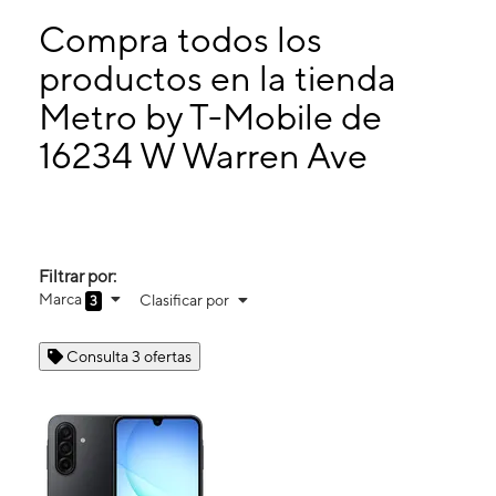
Martes:
10:00 a. m. a 8:00 p. m.
Miérc:
10:00 a. m. a 8:00 p. m.
Compra todos los
Jueves:
10:00 a. m. a 8:00 p. m.
productos en la tienda
Viernes:
10:00 a. m. a 8:00 p. m.
Metro by T-Mobile de
16234 W Warren Ave Detroit, MI 48228
16234 W Warren Ave
Filtrar por:
Marca
Clasificar por
3
Consulta 3 ofertas