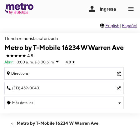
English
|
Español
TIenda minorista autorizada
Metro by T-Mobile 16234 W Warren Ave
★★★★★
4.8
Abrir
:
10:00 a. m. a 8:00 p. m.
4.8
★
Directions
(313) 459-0040
Más detalles
Abrir
Sábado:
10:00 a. m. a 8:00 p. m.
Metro by T-Mobile 16234 W Warren Ave
Domingo:
10:00 a. m. a 5:00 p. m.
Lunes:
10:00 a. m. a 8:00 p. m.