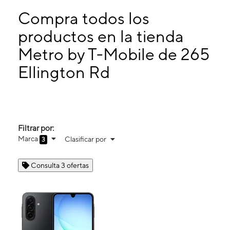
Domingo:
11:00 a. m. a 5:00 p. m.
Lunes:
10:00 a. m. a 8:00 p. m.
Compra todos los
Martes:
10:00 a. m. a 8:00 p. m.
productos en la tienda
Miérc:
10:00 a. m. a 8:00 p. m.
Metro by T-Mobile de 265
265 Ellington Rd East Hartford, CT 06108
Ellington Rd
Filtrar por:
Marca
Clasificar por
3
Consulta 3 ofertas