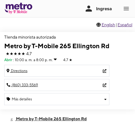
English
|
Español
TIenda minorista autorizada
Metro by T-Mobile 265 Ellington Rd
★★★★★
4.7
Abrir
:
10:00 a. m. a 8:00 p. m.
4.7
★
Directions
(860) 333-5569
Más detalles
Abrir
Jueves:
10:00 a. m. a 8:00 p. m.
Metro by T-Mobile 265 Ellington Rd
Viernes:
10:00 a. m. a 8:00 p. m.
Sábado:
10:00 a. m. a 8:00 p. m.