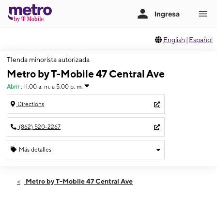
English
|
Español
TIenda minorista autorizada
Metro by T-Mobile 47 Central Ave
Abrir
:
11:00 a. m. a 5:00 p. m.
Directions
(862) 520-2267
Más detalles
Abrir
Domingo:
11:00 a. m. a 5:00 p. m.
Metro by T-Mobile 47 Central Ave
Lunes:
10:00 a. m. a 7:00 p. m.
Martes:
10:00 a. m. a 7:00 p. m.
Miérc:
10:00 a. m. a 7:00 p. m.