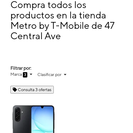
Jueves:
10:00 a. m. a 7:00 p. m.
Compra todos los
Viernes:
10:00 a. m. a 7:00 p. m.
productos en la tienda
Sábado:
10:00 a. m. a 7:00 p. m.
Metro by T-Mobile de 47
47 Central Ave East Orange, NJ 07018
Central Ave
Filtrar por:
Marca
Clasificar por
3
Consulta 3 ofertas