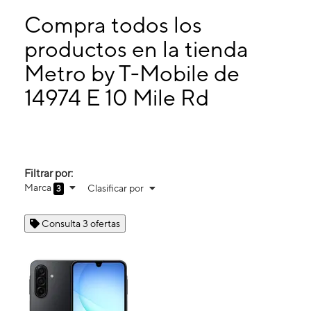
Martes:
10:00 a. m. a 8:00 p. m.
Miérc:
10:00 a. m. a 8:00 p. m.
Compra todos los
Jueves:
10:00 a. m. a 8:00 p. m.
productos en la tienda
Viernes:
10:00 a. m. a 8:00 p. m.
Metro by T-Mobile de
14974 E 10 Mile Rd Eastpointe, MI 48021
14974 E 10 Mile Rd
Filtrar por:
Marca
Clasificar por
3
Consulta 3 ofertas