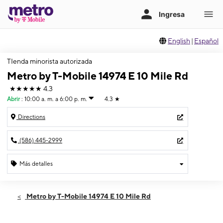
English
|
Español
TIenda minorista autorizada
Metro by T-Mobile 14974 E 10 Mile Rd
★★★★★
4.3
Abrir
:
10:00 a. m. a 6:00 p. m.
4.3
★
Directions
(586) 445-2999
Más detalles
Abrir
Sábado:
10:00 a. m. a 6:00 p. m.
Metro by T-Mobile 14974 E 10 Mile Rd
Domingo:
12:00 p. m. a 4:00 p. m.
Lunes:
10:00 a. m. a 8:00 p. m.