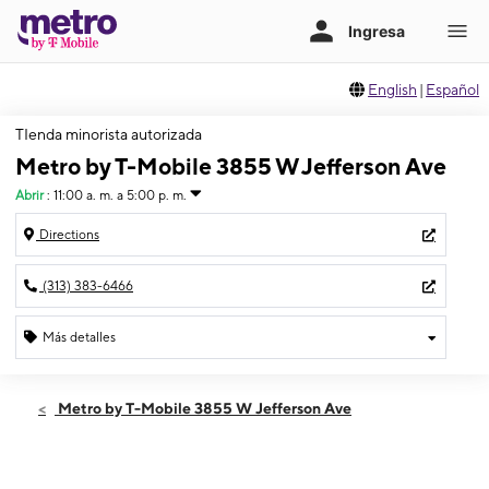
English
|
Español
TIenda minorista autorizada
Metro by T-Mobile 3855 W Jefferson Ave
Abrir
:
11:00 a. m. a 5:00 p. m.
Directions
(313) 383-6466
Más detalles
Abrir
Domingo:
11:00 a. m. a 5:00 p. m.
Metro by T-Mobile 3855 W Jefferson Ave
Lunes:
10:00 a. m. a 7:00 p. m.
Martes:
10:00 a. m. a 7:00 p. m.
Miérc:
10:00 a. m. a 7:00 p. m.