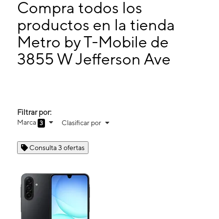
Jueves:
10:00 a. m. a 7:00 p. m.
Compra todos los
Viernes:
10:00 a. m. a 7:00 p. m.
productos en la tienda
Sábado:
10:00 a. m. a 7:00 p. m.
Metro by T-Mobile de
3855 W Jefferson Ave Ecorse, MI 48229
3855 W Jefferson Ave
Filtrar por:
Marca
Clasificar por
3
Consulta 3 ofertas