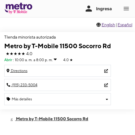
English
|
Español
TIenda minorista autorizada
Metro by T-Mobile 11500 Socorro Rd
★★★★★
4.0
Abrir
:
10:00 a. m. a 8:00 p. m.
4.0
★
Directions
(915) 233-5004
Más detalles
Abrir
Viernes:
10:00 a. m. a 8:00 p. m.
Metro by T-Mobile 11500 Socorro Rd
Sábado:
10:00 a. m. a 8:00 p. m.
Domingo:
12:00 p. m. a 5:00 p. m.