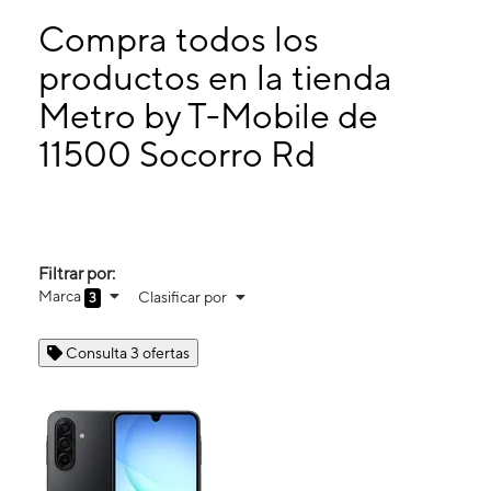
Lunes:
10:00 a. m. a 8:00 p. m.
Martes:
10:00 a. m. a 8:00 p. m.
Compra todos los
Miérc:
10:00 a. m. a 8:00 p. m.
productos en la tienda
Jueves:
10:00 a. m. a 8:00 p. m.
Metro by T-Mobile de
11500 Socorro Rd Ste B El Paso, TX 79927
11500 Socorro Rd
Filtrar por:
Marca
Clasificar por
3
Consulta 3 ofertas