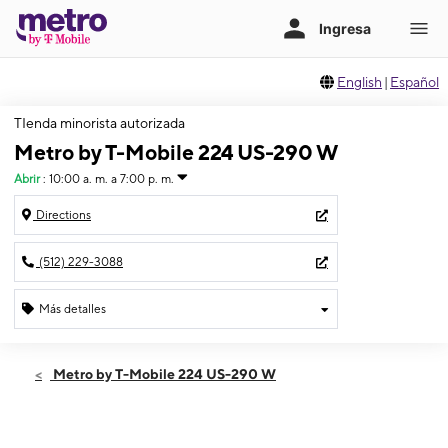
English
|
Español
TIenda minorista autorizada
Metro by T-Mobile 224 US-290 W
Abrir
:
10:00 a. m. a 7:00 p. m.
Directions
(512) 229-3088
Más detalles
Abrir
Viernes:
10:00 a. m. a 7:00 p. m.
Metro by T-Mobile 224 US-290 W
Sábado:
10:00 a. m. a 7:00 p. m.
Domingo:
12:00 p. m. a 5:00 p. m.
Lunes:
10:00 a. m. a 7:00 p. m.