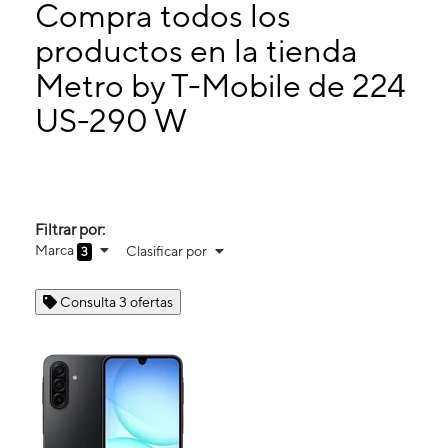
Martes:
10:00 a. m. a 7:00 p. m.
Compra todos los
Miérc:
10:00 a. m. a 7:00 p. m.
productos en la tienda
Jueves:
10:00 a. m. a 7:00 p. m.
Metro by T-Mobile de 224
224 US-290 W Ste 226 Elgin, TX 78621
US-290 W
Filtrar por:
Marca
Clasificar por
3
Consulta 3 ofertas