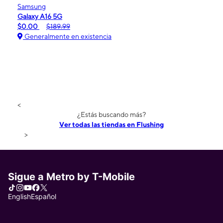
Samsung
Galaxy A16 5G
$0.00
$189.99
Generalmente en existencia
<
¿Estás buscando más?
Ver todas las tiendas en Flushing
>