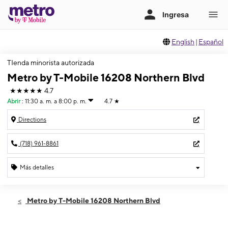
English
|
Español
TIenda minorista autorizada
Metro by T-Mobile 16208 Northern Blvd
★★★★★
4.7
Abrir
:
11:30 a. m. a 8:00 p. m.
4.7
★
Directions
(718) 961-8861
Más detalles
Abrir
Jueves:
11:30 a. m. a 8:00 p. m.
Metro by T-Mobile 16208 Northern Blvd
Viernes:
11:30 a. m. a 8:00 p. m.
Sábado:
11:30 a. m. a 8:00 p. m.