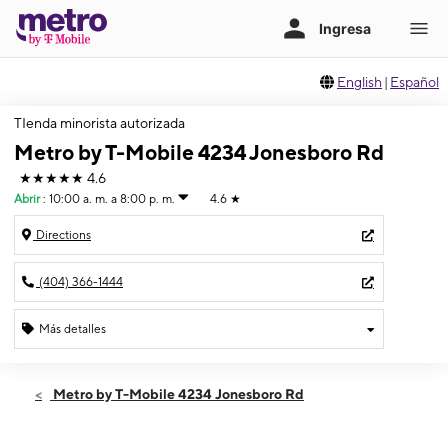
English
|
Español
TIenda minorista autorizada
Metro by T-Mobile 4234 Jonesboro Rd
★★★★★
4.6
Abrir
:
10:00 a. m. a 8:00 p. m.
4.6
★
Directions
(404) 366-1444
Más detalles
Abrir
Sábado:
10:00 a. m. a 8:00 p. m.
Metro by T-Mobile 4234 Jonesboro Rd
Domingo:
10:00 a. m. a 6:30 p. m.
Lunes:
10:00 a. m. a 8:00 p. m.