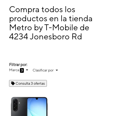
Martes:
10:00 a. m. a 8:00 p. m.
Miérc:
10:00 a. m. a 8:00 p. m.
Compra todos los
Jueves:
10:00 a. m. a 8:00 p. m.
productos en la tienda
Viernes:
10:00 a. m. a 8:00 p. m.
Metro by T-Mobile de
4234 Jonesboro Rd Forest Park, GA 30297
4234 Jonesboro Rd
Filtrar por:
Marca
Clasificar por
3
Consulta 3 ofertas