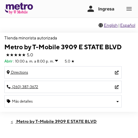
English
|
Español
TIenda minorista autorizada
Metro by T-Mobile 3909 E STATE BLVD
★★★★★
5.0
Abrir
:
10:00 a. m. a 8:00 p. m.
5.0
★
Directions
(260) 387-3672
Más detalles
Abrir
Viernes:
10:00 a. m. a 8:00 p. m.
Metro by T-Mobile 3909 E STATE BLVD
Sábado:
10:00 a. m. a 7:00 p. m.
Domingo:
12:00 p. m. a 4:00 p. m.